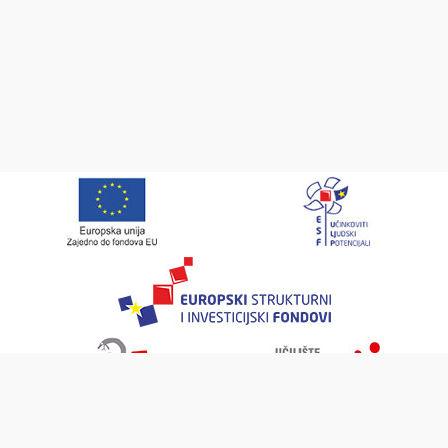
Projekt je sufinancirala Europska unija iz Europskog socijalnog fonda.